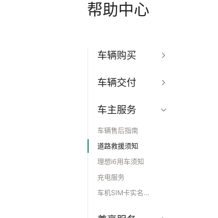
帮助中心
车辆购买
新车定购指南
车辆交付
牌照指标政策
新车交付指南
金融方案
车主服务
远程交付
置换服务
车辆保险
车辆售后指南
家用充电桩
道路救援须知
理想i6用车须知
充电服务
车机SIM卡实名制认证