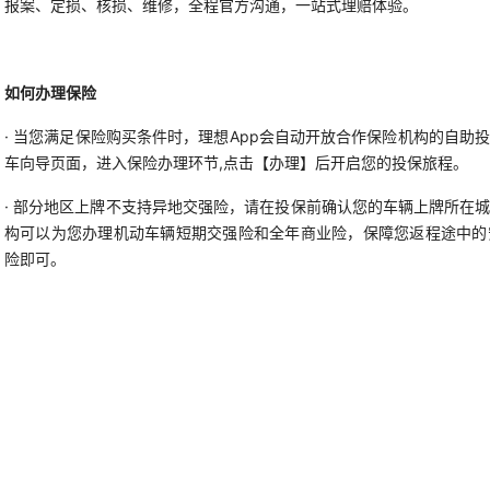
报案、定损、核损、维修，全程官方沟通，一站式理赔体验。
如何办理保险
· 当您满足保险购买条件时，理想App会自动开放合作保险机构的自助
车向导页面，进入保险办理环节,点击【办理】后开启您的投保旅程。
· 部分地区上牌不支持异地交强险，请在投保前确认您的车辆上牌所在
构可以为您办理机动车辆短期交强险和全年商业险，保障您返程途中的
险即可。