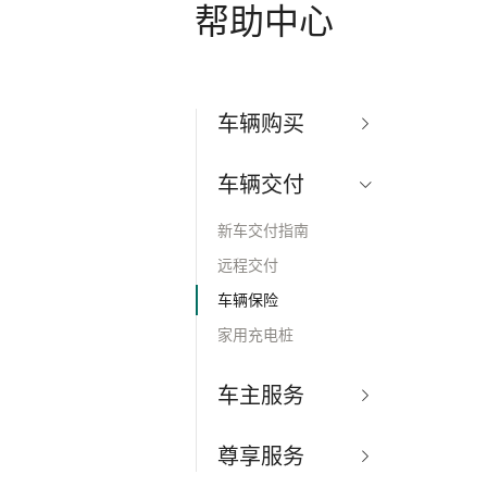
帮助中心
车辆购买
新车定购指南
车辆交付
牌照指标政策
金融方案
新车交付指南
置换服务
远程交付
车辆保险
家用充电桩
车主服务
车辆售后指南
尊享服务
道路救援须知
用车服务包