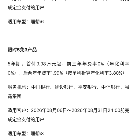
成定金支付的用户
适用车型：理想i6
限时5免3产品
5年期，首付9.98万元起，前三年年费率0%（年化利率
0%），后两年年费率1.99%（按单利折算年化利率3.80%）
服务机构：中国银行、建设银行、平安银行、中信银行、易
鑫集团
适用客户：2026年08月06日～2026年08月31日24:00前完
成定金支付的用户
适用车型：理想i8