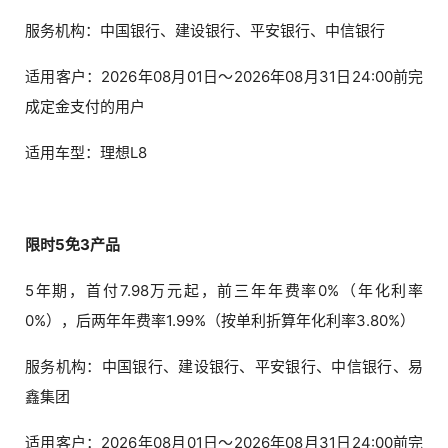
服务机构：中国银行、建设银行、平安银行、中信银行
适用客户：2026年08月01日～2026年08月31日24:00前完
成定金支付的用户
适用车型：理想L8
限时5免3产品
5年期，首付7.98万元起，前三年年费率0%（年化利率
0%），后两年年费率1.99%（按单利折算年化利率3.80%）
服务机构：中国银行、建设银行、平安银行、中信银行、易
鑫集团
适用客户：2026年08月01日～2026年08月31日24:00前完