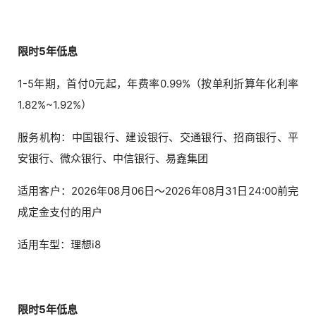
限时5年低息
1-5年期，首付0元起，年费率0.99%（按单利折算年化利率
1.82%~1.92%）
服务机构：中国银行、建设银行、交通银行、招商银行、平
安银行、微众银行、中信银行、易鑫集团
适用客户：2026年08月06日～2026年08月31日24:00前完
成定金支付的用户
适用车型：理想i8
限时5年低息