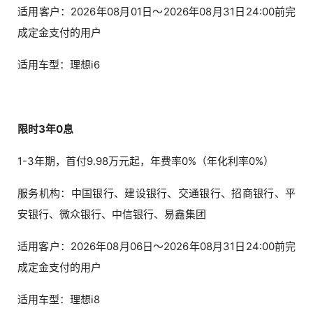
适用客户：2026年08月01日～2026年08月31日24:00前完
成定金支付的用户
适用车型：理想i6
限时3年0息
1-3年期，首付9.98万元起，年费率0%（年化利率0%）
服务机构：中国银行、建设银行、交通银行、招商银行、平
安银行、微众银行、中信银行、易鑫集团
适用客户：2026年08月06日～2026年08月31日24:00前完
成定金支付的用户
适用车型：理想i8