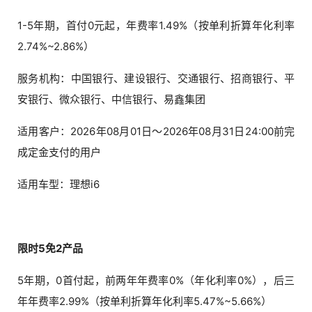
1-5年期，首付0元起，年费率1.49%（按单利折算年化利率
2.74%~2.86%）
服务机构：中国银行、建设银行、交通银行、招商银行、平
安银行、微众银行、中信银行、易鑫集团
适用客户：2026年08月01日～2026年08月31日24:00前完
成定金支付的用户
适用车型：理想i6
限时5免2产品
5年期，0首付起，前两年年费率0%（年化利率0%），后三
年年费率2.99%（按单利折算年化利率5.47%~5.66%）