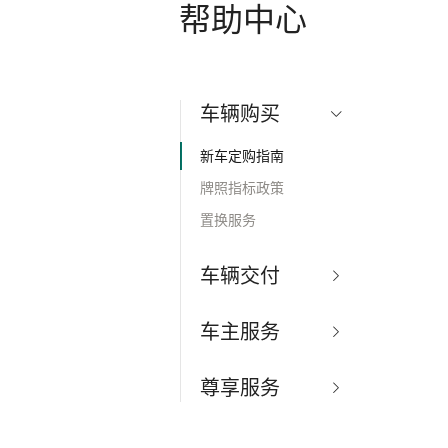
帮助中心
车辆购买
新车定购指南
牌照指标政策
置换服务
车辆交付
新车交付指南
车主服务
远程交付
车辆售后指南
车辆保险
尊享服务
道路救援须知
家用充电桩
用车服务包
理想L8用车须知