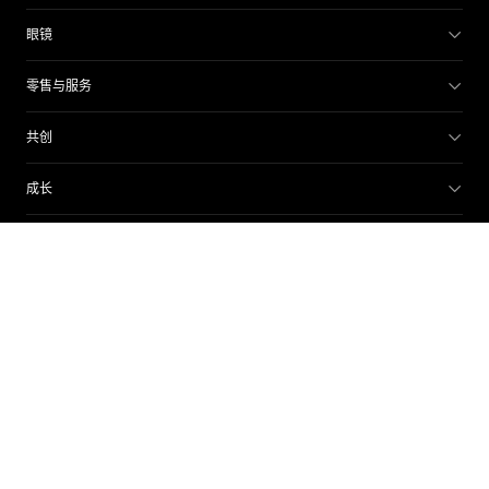
眼镜
零售与服务
共创
成长
帮助
法律与安全
合规与举报
隐私政策
用户协议
钣喷中心招募
二手车服务商招募
备案信息
©2026 京ICP备19003172号
京公网安备11011302001865号
北京车励行信息技术有限公司@版权所有