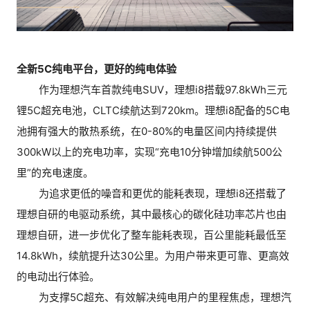
全新5C纯电平台，更好的纯电体验
作为理想汽车首款纯电SUV，理想i8搭载97.8kWh三元
锂5C超充电池，CLTC续航达到720km。理想i8配备的5C电
池拥有强大的散热系统，在0-80%的电量区间内持续提供
300kW以上的充电功率，实现“充电10分钟增加续航500公
里”的充电速度。
为追求更低的噪音和更优的能耗表现，理想i8还搭载了
理想自研的电驱动系统，其中最核心的碳化硅功率芯片也由
理想自研，进一步优化了整车能耗表现，百公里能耗最低至
14.8kWh，续航提升达30公里。为用户带来更可靠、更高效
的电动出行体验。
为支撑5C超充、有效解决纯电用户的里程焦虑，理想汽