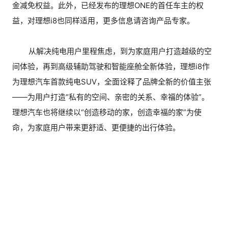
金减免权益。此外，已经发布的理想ONE的首任车主的权
益，对理想i8也同样适用，更多信息请咨询产品专家。
从解决纯电用户里程焦虑，到为家庭用户打造越级的空
间体验，再到高级辅助驾驶和智能座舱全新体验，理想i8作
为理想汽车首款纯电SUV，全面诠释了品牌全新的价值主张
——为用户打造“私有的空间、亲密的关系、幸福的体验”。
理想汽车也将继续以“创造移动的家，创造幸福的家”为使
命，为家庭用户带来更舒适、更便捷的出行体验。