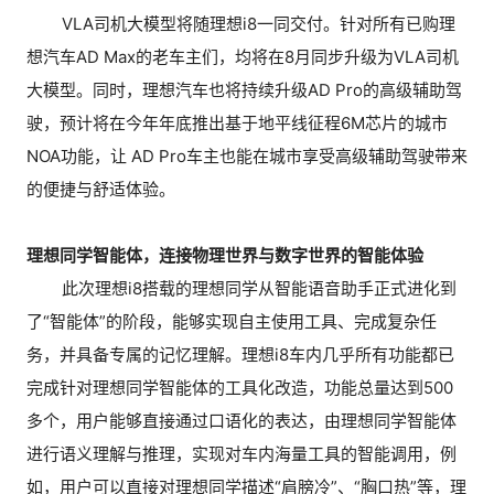
VLA司机大模型将随理想i8一同交付。针对所有已购理
想汽车AD Max的老车主们，均将在8月同步升级为VLA司机
大模型。同时，理想汽车也将持续升级AD Pro的高级辅助驾
驶，预计将在今年年底推出基于地平线征程6M芯片的城市
NOA功能，让 AD Pro车主也能在城市享受高级辅助驾驶带来
的便捷与舒适体验。
理想同学智能体，连接物理世界与数字世界的智能体验
此次理想i8搭载的理想同学从智能语音助手正式进化到
了“智能体”的阶段，能够实现自主使用工具、完成复杂任
务，并具备专属的记忆理解。理想i8车内几乎所有功能都已
完成针对理想同学智能体的工具化改造，功能总量达到500
多个，用户能够直接通过口语化的表达，由理想同学智能体
进行语义理解与推理，实现对车内海量工具的智能调用，例
如，用户可以直接对理想同学描述“肩膀冷”、“胸口热”等，理