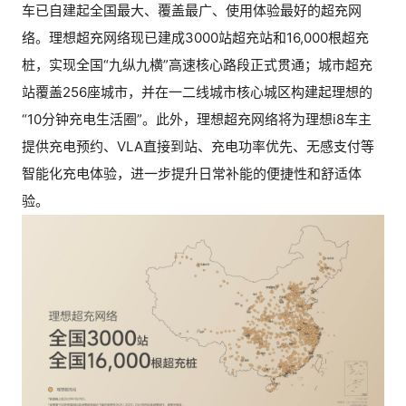
车已自建起全国最大、覆盖最广、使用体验最好的超充网
络。理想超充网络现已建成3000站超充站和16,000根超充
桩，实现全国“九纵九横”高速核心路段正式贯通；城市超充
站覆盖256座城市，并在一二线城市核心城区构建起理想的
“10分钟充电生活圈”。此外，理想超充网络将为理想i8车主
提供充电预约、VLA直接到站、充电功率优先、无感支付等
智能化充电体验，进一步提升日常补能的便捷性和舒适体
验。