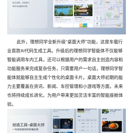
此外，理想同学全新升级“桌面大师”功能，这是车载行
业首款AI代码生成工具。升级后的理想同学智能体不仅能够
智能调用车内工具，还可以根据用户的需求自主创造内容和
功能服务来完成复杂任务，只需要用户一句话，理想同学智
能体就能够自主生成个性化的桌面卡片。桌面大师初期的能
力主要覆盖在资讯、新闻、车控管理和小游戏等方面，未来
也将持续成长进化，为用户带来更加灵活丰富的智能座舱体
验。