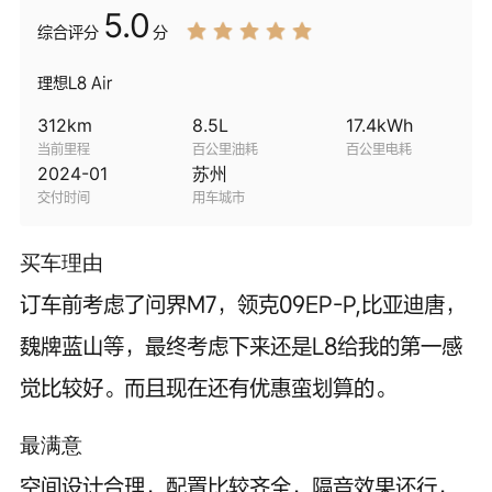
5.0
综合
评分
分
理想L8 Air
312
km
8.5
L
17.4
kWh
当前里程
百公里油耗
百公里电耗
2024-01
苏州
交付时间
用车城市
买车理由
订车前考虑了问界M7，领克09EP-P,比亚迪唐，
魏牌蓝山等，最终考虑下来还是L8给我的第一感
觉比较好。而且现在还有优惠蛮划算的。
最满意
空间设计合理，配置比较齐全，隔音效果还行，