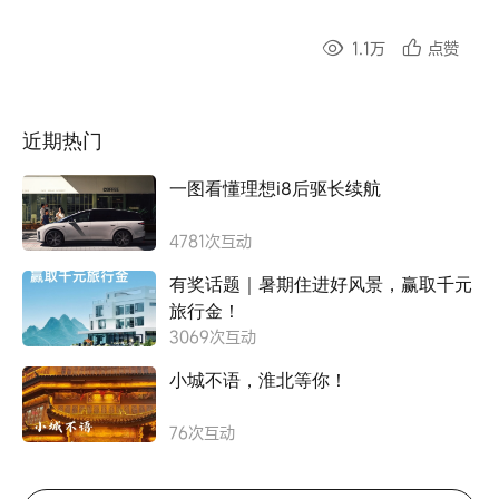
1.1万
点赞
近期热门
一图看懂理想i8后驱长续航
4781
次互动
有奖话题｜暑期住进好风景，赢取千元
旅行金！
3069
次互动
小城不语，淮北等你！
76
次互动