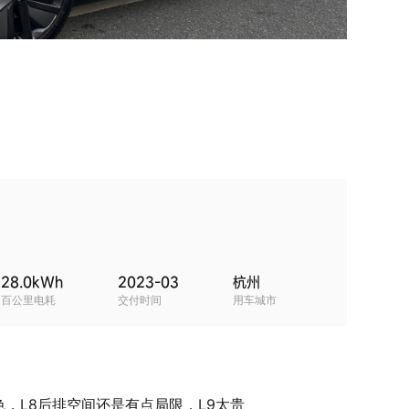
28.0
kWh
2023-03
杭州
百公里电耗
交付时间
用车城市
，L8后排空间还是有点局限，L9太贵