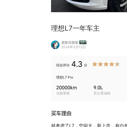
理想L7一年车主
老陈没烦恼
2024年3月12日
4.3
综合
评分
分
理想L7 Pro
20000
km
9.0
L
当前里程
百公里油耗
买车理由
就考虑了L7，空间大，新上市，有白色