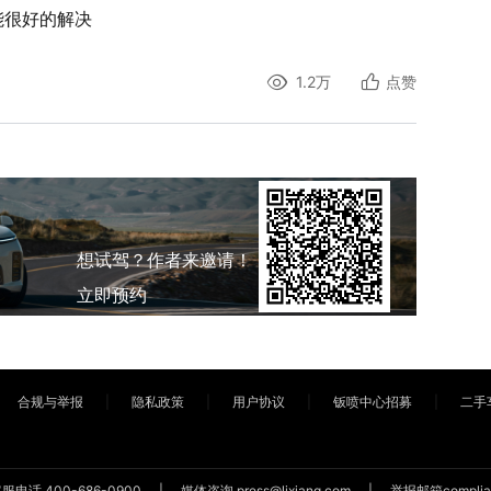
能很好的解决
1.2万
点赞
想试驾？作者来邀请！
立即预约
合规与举报
隐私政策
用户协议
钣喷中心招募
二手
客服电话
400-686-0900
媒体咨询
press@lixiang.com
举报邮箱
complia