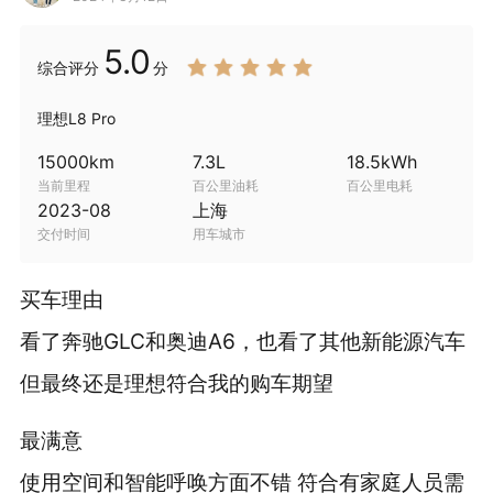
5.0
综合
评分
分
理想L8 Pro
15000
km
7.3
L
18.5
kWh
当前里程
百公里油耗
百公里电耗
2023-08
上海
交付时间
用车城市
买车理由
看了奔驰GLC和奥迪A6，也看了其他新能源汽车
但最终还是理想符合我的购车期望
最满意
使用空间和智能呼唤方面不错 符合有家庭人员需