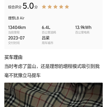
5.0
综合
评分
分
理想L8 Air
13404
km
6.4
L
13.9
kWh
当前里程
百公里油耗
百公里电耗
2023-07
吕梁
交付时间
用车城市
买车理由
当时考虑了蓝山，还是理想的增程模式吸引到我
毫不犹豫立马提车