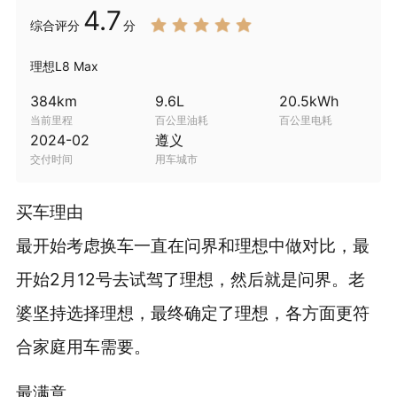
4.7
综合
评分
分
理想L8 Max
384
km
9.6
L
20.5
kWh
当前里程
百公里油耗
百公里电耗
2024-02
遵义
交付时间
用车城市
买车理由
最开始考虑换车一直在问界和理想中做对比，最
开始2月12号去试驾了理想，然后就是问界。老
婆坚持选择理想，最终确定了理想，各方面更符
合家庭用车需要。
最满意