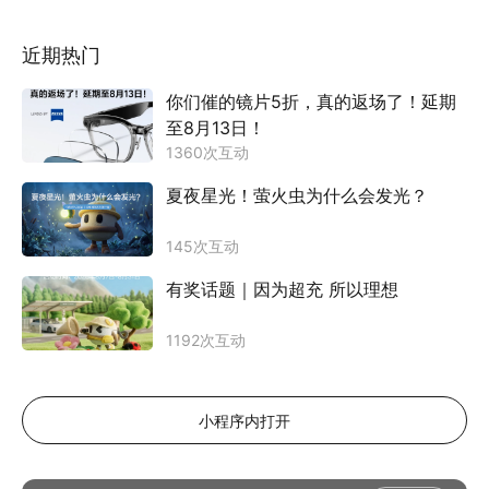
近期热门
你们催的镜片5折，真的返场了！延期
至8月13日！
1360
次互动
夏夜星光！萤火虫为什么会发光？
145
次互动
有奖话题｜因为超充 所以理想
1192
次互动
小程序内打开