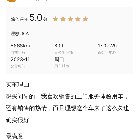
5.0
综合
评分
分
理想L8 Air
5868
km
8.0
L
17.0
kWh
当前里程
百公里油耗
百公里电耗
2023-11
周口
交付时间
用车城市
买车理由
想买问界的，我喜欢销售的上门服务体验用车，
还有销售的热情，而且理想这个车来了这么久也
确实很好
最满意