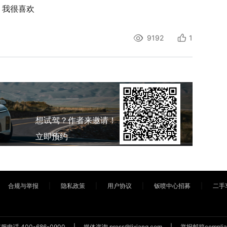
，我很喜欢
9192
1
想试驾？作者来邀请！
立即预约
合规与举报
隐私政策
用户协议
钣喷中心招募
二手
客服电话
400-686-0900
媒体咨询
press@lixiang.com
举报邮箱
complia