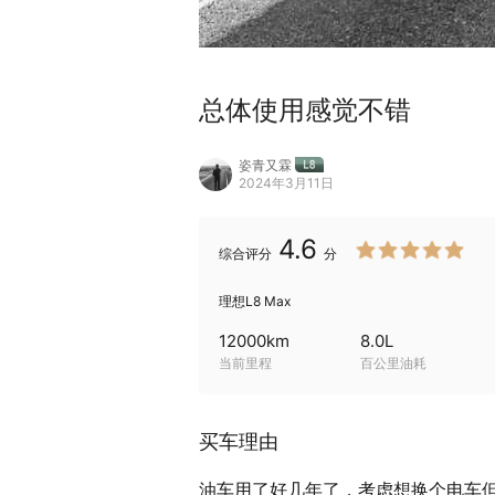
总体使用感觉不错
姿青又霖
2024年3月11日
4.6
综合
评分
分
理想L8 Max
12000
km
8.0
L
当前里程
百公里油耗
买车理由
油车用了好几年了，考虑想换个电车