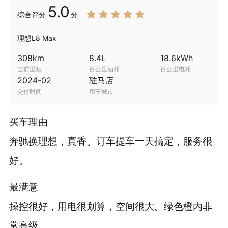
5.0
综合
评分
分
理想L8 Max
308
km
8.4
L
18.6
kWh
当前里程
百公里油耗
百公里电耗
2024-02
驻马店
交付时间
用车城市
买车理由
奔驰换理想，真香。订车提车一天搞定，服务很
好。
最满意
操控很好，用电很划算，空间很大。绿色橙内非
常高级。