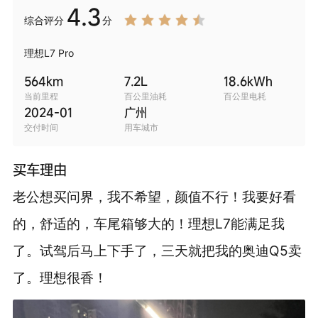
4.3
综合
评分
分
理想L7 Pro
564
km
7.2
L
18.6
kWh
当前里程
百公里油耗
百公里电耗
2024-01
广州
交付时间
用车城市
买车理由
老公想买问界，我不希望，颜值不行！我要好看
的，舒适的，车尾箱够大的！理想L7能满足我
了。试驾后马上下手了，三天就把我的奥迪Q5卖
了。理想很香！