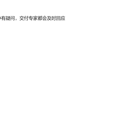
中有疑问，交付专家都会及时回应
2.9万
点赞
想试驾？作者来邀请！
立即预约
合规与举报
隐私政策
用户协议
钣喷中心招募
二手