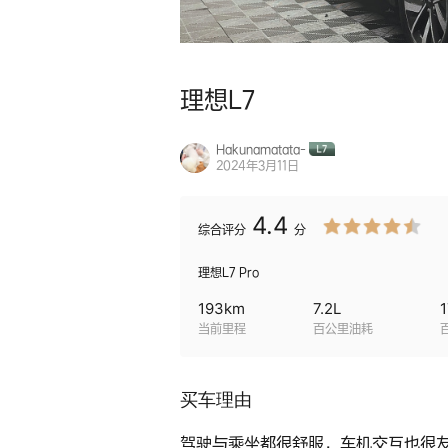
理想L7
Hakunamatata-
2024年3月11日
4.4
综合
评分
分
理想L7 Pro
193
km
7.2
L
1
当前里程
百公里油耗
买车理由
驾驶与乘坐都很舒服，车机交互也很