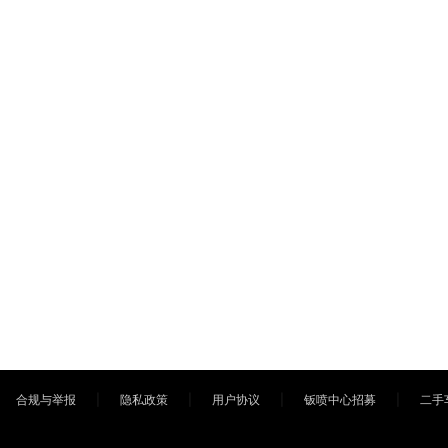
合规与举报
隐私政策
用户协议
钣喷中心招募
二手