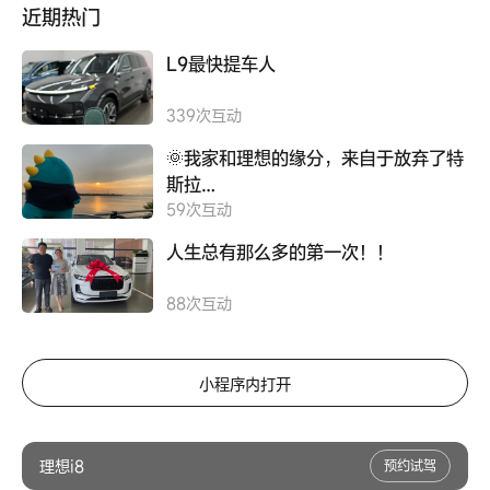
近期热门
L9最快提车人
339
次互动
🌞我家和理想的缘分，来自于放弃了特
斯拉…
59
次互动
人生总有那么多的第一次！！
88
次互动
小程序内打开
理想i8
预约试驾