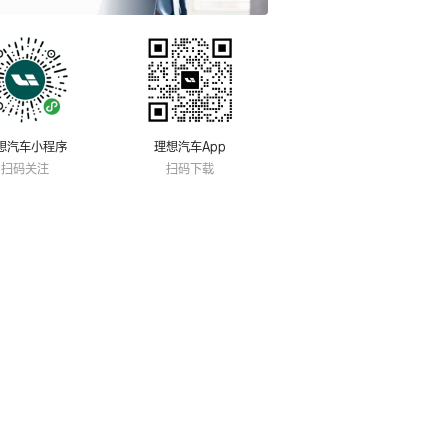
想汽车小程序
理想汽车App
扫码关注
扫码下载