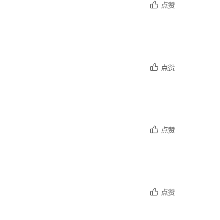
点赞
点赞
点赞
点赞