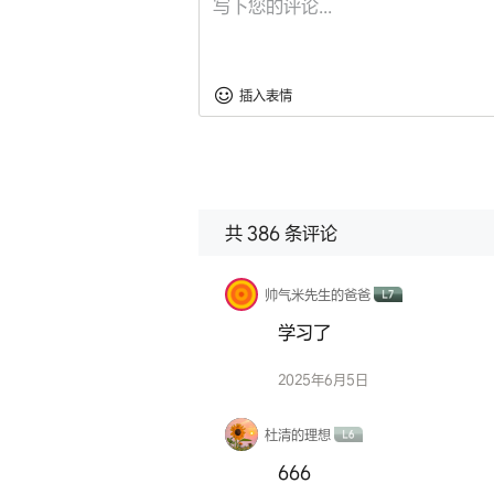
插入表情
共
386
条评论
帅气米先生的爸爸
学习了
2025年6月5日
杜清的理想
666