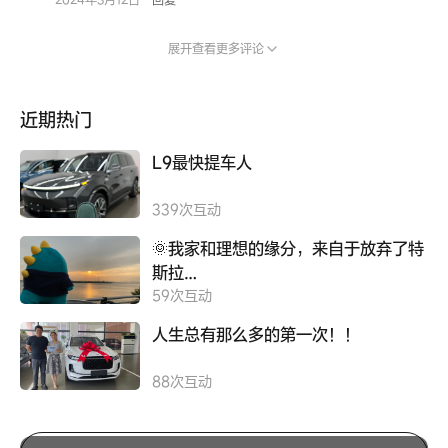
展开查看更多评论
近期热门
L9最快提车人
339
次互动
🌞我家和理想的缘分，来自于放弃了特
斯拉…
59
次互动
人生总有那么多的第一次！！
88
次互动