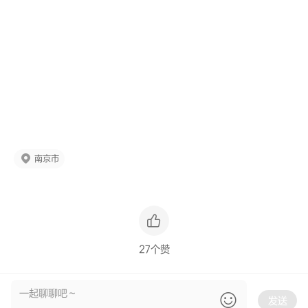
南京市
27个赞
发送