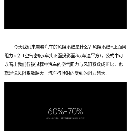
今天我们来看看汽车的风阻系数是什么？风阻系数=正面风
阻力× 2÷(空气密度x车头正面投影面积x车速平方)，公式中可
以看出我们行驶过程中汽车的空气阻力与风阻系数成正比，也
就是说风阻系数越大，汽车行驶时的受到的阻力越大。