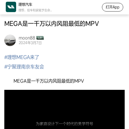
理想汽车
打开App
理想，给车和家赋予生命。
MEGA是一千万以内风阻最低的MPV
moon88
2024年3月7日
#
理想MEGA来了
#
宁聚理南京车友会
MEGA是一千万以内风阻最低的MPV