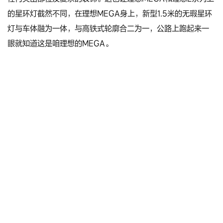
的星环灯截然不同，在理想MEGA身上，新型1.5米的无瑕星环
灯与车体融为一体，与高铁式轮廓合二为一，公路上跑起来一
眼就知道这是咱理想的MEGA。