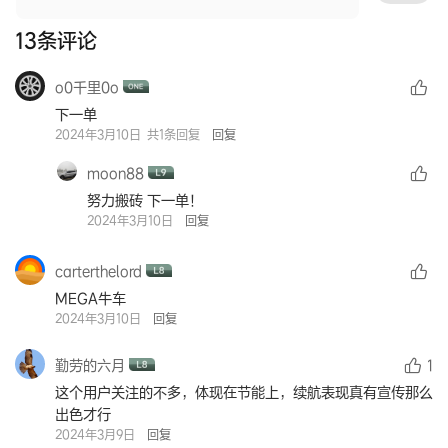
13
条评论
o0千里0o
下一单
2024年3月10日
共
1
条回复
回复
moon88
努力搬砖 下一单！
2024年3月10日
回复
carterthelord
MEGA牛车
2024年3月10日
回复
勤劳的六月
1
这个用户关注的不多，体现在节能上，续航表现真有宣传那么
出色才行
2024年3月9日
回复