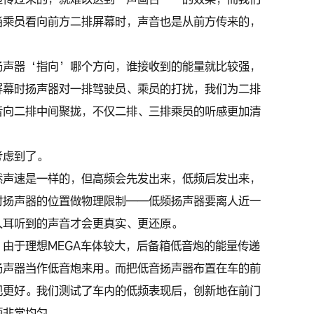
当乘员看向前方二排屏幕时，声音也是从前方传来的，
扬声器‘指向’哪个方向，谁接收到的能量就比较强，
屏幕时扬声器对一排驾驶员、乘员的打扰，我们为二排
音向二排中间聚拢，不仅二排、三排乘员的听感更加清
考虑到了。
然声速是一样的，但高频会先发出来，低频后发出来，
对扬声器的位置做物理限制——低频扬声器要离人近一
人耳听到的声音才会更真实、更还原。
由于理想MEGA车体较大，后备箱低音炮的能量传递
扬声器当作低音炮来用。而把低音扬声器布置在车的前
现更好。我们测试了车内的低频表现后，创新地在前门
频非常均匀。