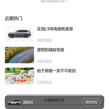
展开查看更多评论
近期热门
实测L9纯电能耗表现
38
次互动
理想的辅助驾驶
44
次互动
始于颜值一发不可收拾
23
次互动
小程序内打开
理想i8
预约试驾