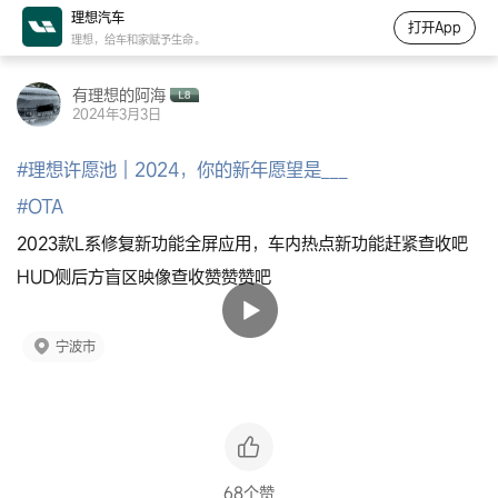
理想汽车
打开App
理想，给车和家赋予生命。
有理想的阿海
2024年3月3日
#
理想许愿池｜2024，你的新年愿望是___
#
OTA
2023款L系修复新功能全屏应用，车内热点新功能赶紧查收吧
HUD侧后方盲区映像查收赞赞赞吧
宁波市
68个赞