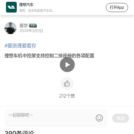
理想汽车
打开App
理想，给车和家赋予生命。
酱饼
2024年3月3日
#
爱浙理爱着你
理想车机中控屏支持控制二排座椅的各项配置
212个赞
发送
390
条评论