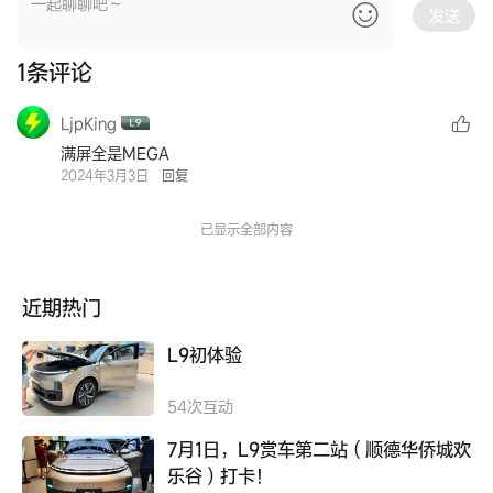
发送
1
条评论
LjpKing
满屏全是MEGA
2024年3月3日
回复
已显示全部内容
近期热门
L9初体验
54
次互动
7月1日，L9赏车第二站（顺德华侨城欢
乐谷）打卡！