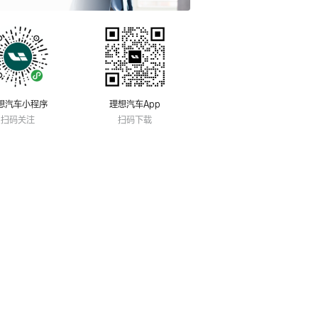
想汽车小程序
理想汽车App
扫码关注
扫码下载