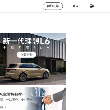
预约试驾
登录