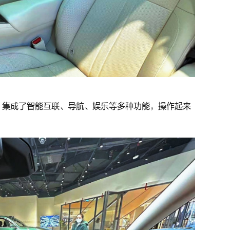
，集成了智能互联、导航、娱乐等多种功能，操作起来