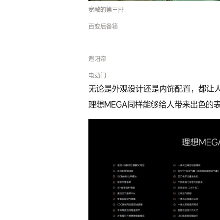
宽敞的第三排
百变后备箱
遮阳帘
电动门
无论是外观设计还是内饰配置，都让
理想MEGA同样能够给人带来出色的