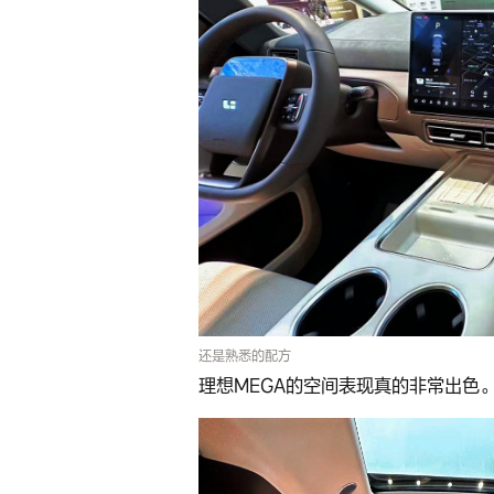
还是熟悉的配方
理想MEGA的空间表现真的非常出色