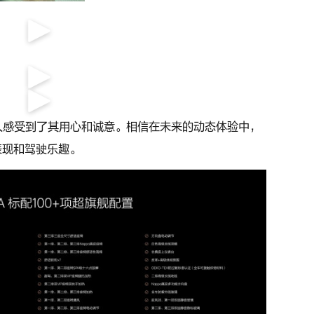
人感受到了其用心和诚意。相信在未来的动态体验中，
表现和驾驶乐趣。