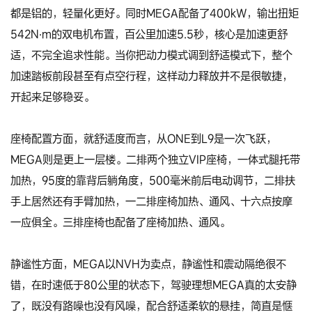
都是铝的，轻量化更好。同时MEGA配备了400kW，输出扭矩
542N·m的双电机布置，百公里加速5.5秒，核心是加速更舒
适，不完全追求性能。当你把动力模式调到舒适模式下，整个
加速踏板前段甚至有点空行程，这样动力释放并不是很敏捷，
开起来足够稳妥。
座椅配置方面，就舒适度而言，从ONE到L9是一次飞跃，
MEGA则是更上一层楼。二排两个独立VIP座椅，一体式腿托带
加热，95度的靠背后躺角度，500毫米前后电动调节，二排扶
手上居然还有手臂加热，一二排座椅加热、通风、十六点按摩
一应俱全。三排座椅也配备了座椅加热、通风。
静谧性方面，MEGA以NVH为卖点，静谧性和震动隔绝很不
错，在时速低于80公里的状态下，驾驶理想MEGA真的太安静
了，既没有路噪也没有风噪，配合舒适柔软的悬挂，简直是惬