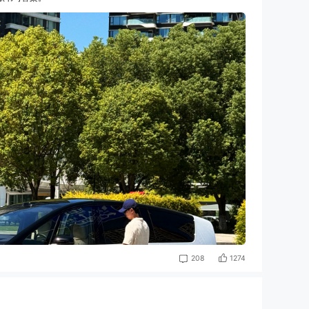
1274
208