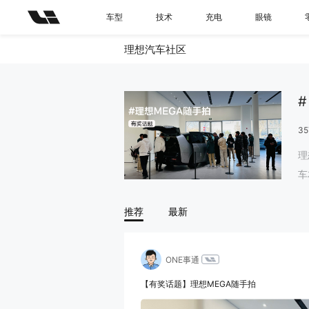
车型
技术
充电
眼镜
理想汽车社区
35
理
车
店
推荐
最新
取
ONE事通
【有奖话题】理想MEGA随手拍