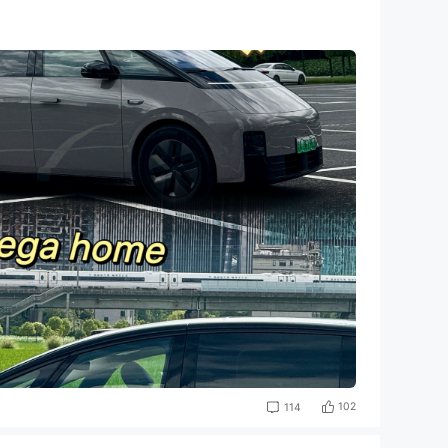
102
114