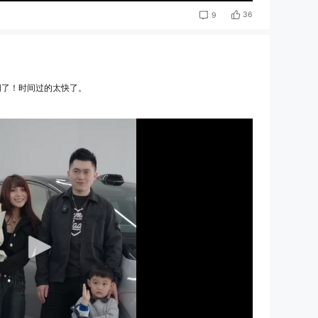
36
9
间了！时间过的太快了。
，下一台MPV？等新款出来我再买一台