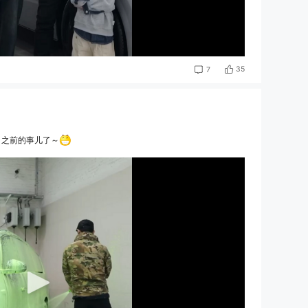
35
7
月之前的事儿了～