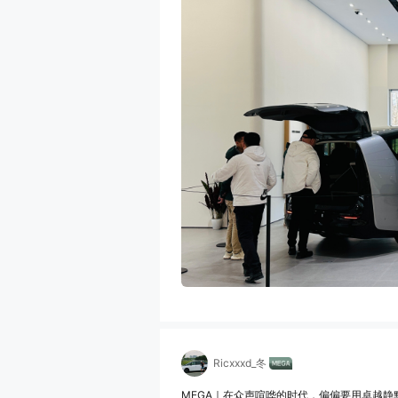
Ricxxxd_冬
MEGA｜在众声喧哗的时代，偏偏要用卓越静