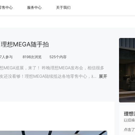
零售中心
服务中心
关于我们
#
理想MEGA随手拍
7
人参与
8198
次浏览
525
个内容
想MEGA巡展，来了！ 昨晚理想MEGA发布会，相信很多
友还没看够！理想MEGA陆续抵达各地零售中心，欢迎来
...
展开
内抢先体验！分享你镜头下的理想MEGA和精彩时刻，赢
生活好礼～ 活动时间：3月1日-3月31日