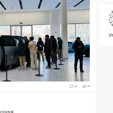
理
19
29
默书写答案。