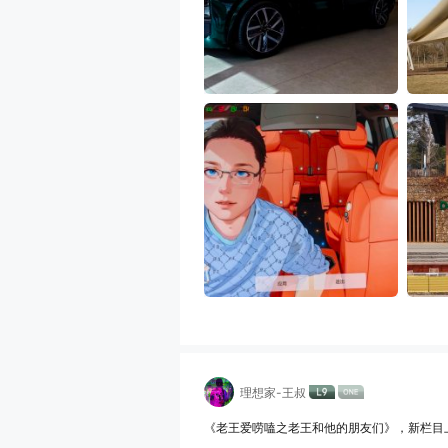
理想家-王叔
《老王爱唠嗑之老王和他的朋友们》，新栏目