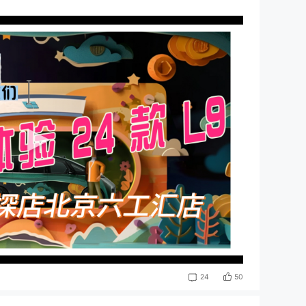
想家-雪狼）来一起聊聊怎么看24款的L9。
加上设备很难录下来现场聆听的感觉，所以24款L系列上搭载的铂金
去店里实际体验一下~
ra的主要几个区别如下：
）
）
置做了大幅度优化升级，值得入手。
50
24