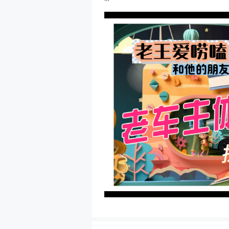
第一期，邀请23款L9车主，狼叔（社区ID:理
视频中试驾车为24款 L9 Ultra（售价45.98）
由于我们几个不是对音响特别敏感的车主，再
音响系统视频中没有介绍，大家感兴趣的可以
总结一下 23 款 L9 Max 和 24 款 L9 Ult
1.双腔空悬（软硬可调范围更大）
2.铂金音响系统（中高音更细腻，低音更深沉
3.主驾坐垫软硬可调（可与底盘动态同步调整
4.16 点 Spa 按摩（带臀部按摩）
5.二排右侧皇后座（接近零重力体验）
6.负离子发生器+二氧化碳浓度监测
24 款 L9 整体配置更完善，对老款部分配
特别感谢北京六工汇门店的大力支持~