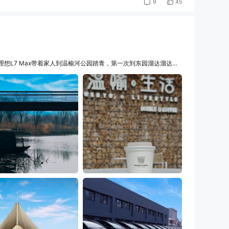
45
9
想L7 Max带着家人到温榆河公园踏青，第一次到东园溜达溜达，
想，哈哈哈，到了温榆河就离顺义祥云小镇理想零售中心不远了，走
ltra，双腔空气弹簧、主驾魔毯座椅感受非凡，新增的车内摄像头带
试驾过程中刘凡同学陪我试驾到了顺义交付中心，嚯，好多MEGA，
六！