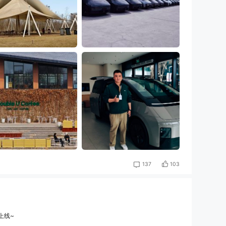
103
137
上线~