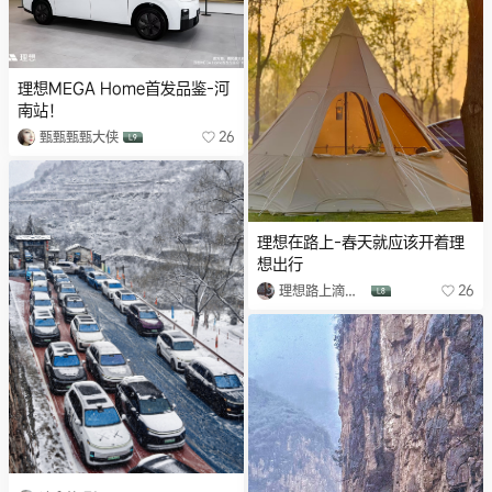
理想MEGA Home首发品鉴-河
南站！
甄甄甄甄大侠
26
理想在路上-春天就应该开着理
想出行
理想路上滴
26
RayJie