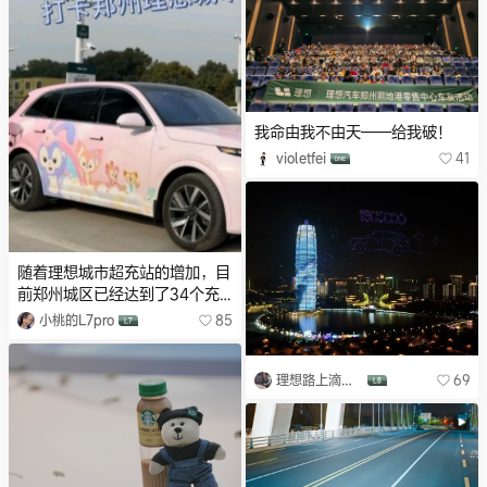
我命由我不由天——给我破！
violetfei
41
随着理想城市超充站的增加，目
前郑州城区已经达到了34个充
电站👍，跟我一起体验打卡郑州
小桃的L7pro
85
理想城市超充站👍
理想路上滴
69
RayJie